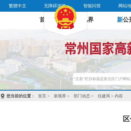
繁體中文
无障碍浏览
智能问答
网站
首 页
新
视界
新
公
您当前的位置：
首页
>
新视界
>
部门动态
>
住建局
> 内容
区