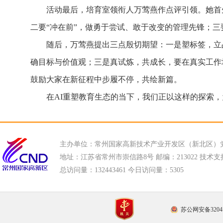
活动最后，培育室领衔人万莺燕作点评引领。她首
二要“冲在前”，做勇于尝试、敢于改变的管理先锋；三
随后，万莺燕提出三点殷切期望：一是塑标签，立
确目标与价值观；三是真试炼，共成长，要在真实工作
鼓励大家在新征程中步履不停，共绘新篇。
在AI重塑教育生态的当下，我们正以这样的探索
主办单位：常州国家高新技术产业开发区（新北区）
地址：江苏省常州市崇信路8号 邮编：213022 技术支持电话
总访问量：
132443461 今日访问量：
5305
苏公网安备32041