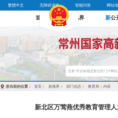
繁體中文
无障碍浏览
智能问答
网站
首 页
新
视界
新
公
您当前的位置：
首页
>
新视界
>
部门动态
>
教育局
> 内容
新北区万莺燕优秀教育管理人