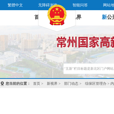
繁體中文
无障碍浏览
智能问答
网站
首 页
新
视界
新
公
您当前的位置：
首页
>
新视界
>
部门动态
>
综保区管理办
> 