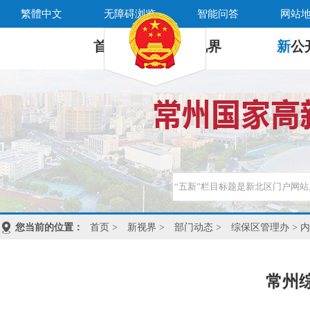
繁體中文
无障碍浏览
智能问答
网站
首 页
新
视界
新
公
您当前的位置：
首页
>
新视界
>
部门动态
>
综保区管理办
> 
常州