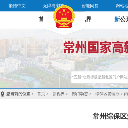
繁體中文
无障碍浏览
智能问答
网站
首 页
新
视界
新
公
您当前的位置：
首页
>
新视界
>
部门动态
>
综保区管理办
> 
常州综保区