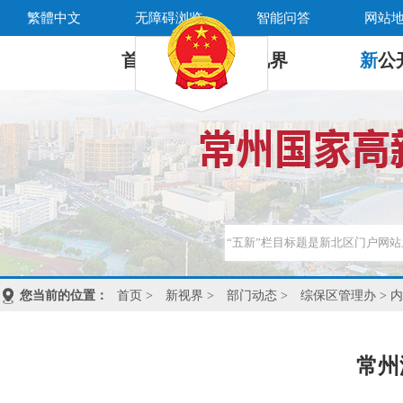
繁體中文
无障碍浏览
智能问答
网站
首 页
新
视界
新
公
您当前的位置：
首页
>
新视界
>
部门动态
>
综保区管理办
> 
常州