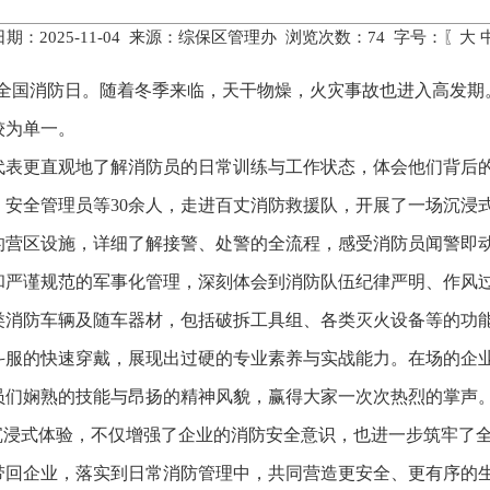
期：2025-11-04 来源：综保区管理办 浏览次数：
74
字号：〖
大
日是全国消防日。随着冬季来临，天干物燥，火灾事故也进入高发
较为单一。
表更直观地了解消防员的日常训练与工作状态，体会他们背后的
安全管理员等30余人，走进百丈消防救援队，开展了一场沉浸式
的营区设施，详细了解接警、处警的全流程，感受消防员闻警即
和严谨规范的军事化管理，深刻体会到消防队伍纪律严明、作风
类消防车辆及随车器材，包括破拆工具组、各类灭火设备等的功
战斗服的快速穿戴，展现出过硬的专业素养与实战能力。在场的企
员们娴熟的技能与昂扬的精神风貌，赢得大家一次次热烈的掌声
沉浸式体验，不仅增强了企业的消防安全意识，也进一步筑牢了全
带回企业，落实到日常消防管理中，共同营造更安全、更有序的