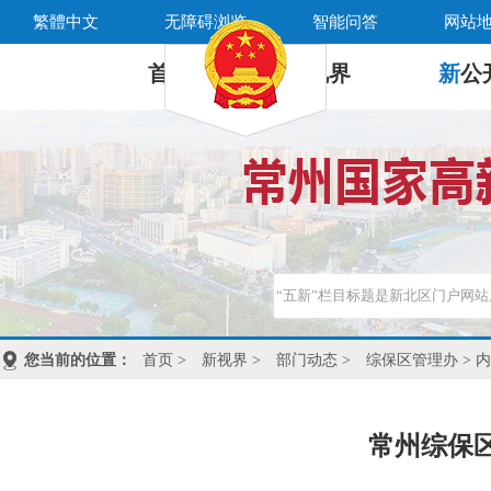
繁體中文
无障碍浏览
智能问答
网站
首 页
新
视界
新
公
您当前的位置：
首页
>
新视界
>
部门动态
>
综保区管理办
> 
常州综保