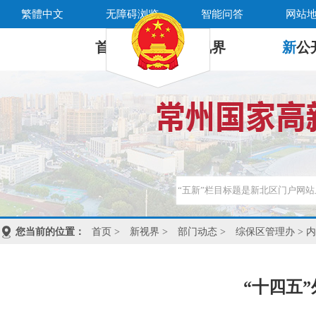
繁體中文
无障碍浏览
智能问答
网站
首 页
新
视界
新
公
您当前的位置：
首页
>
新视界
>
部门动态
>
综保区管理办
> 
“十四五”