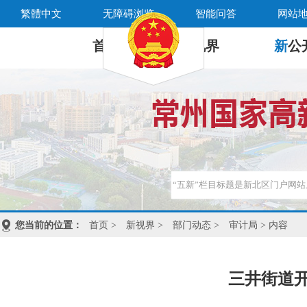
繁體中文
无障碍浏览
智能问答
网站
首 页
新
视界
新
公
您当前的位置：
首页
>
新视界
>
部门动态
>
审计局
> 内容
三井街道