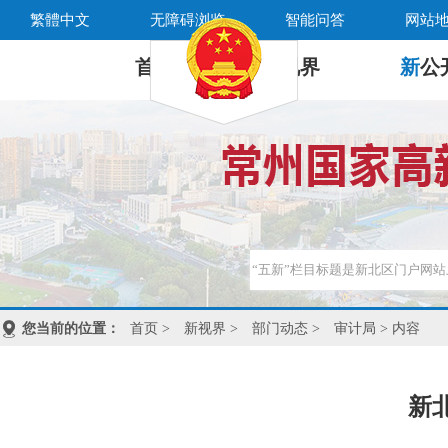
繁體中文
无障碍浏览
智能问答
网站
首 页
新
视界
新
公
您当前的位置：
首页
>
新视界
>
部门动态
>
审计局
> 内容
新