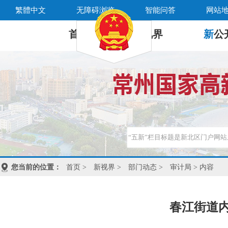
繁體中文
无障碍浏览
智能问答
网站
首 页
新
视界
新
公
您当前的位置：
首页
>
新视界
>
部门动态
>
审计局
> 内容
春江街道内