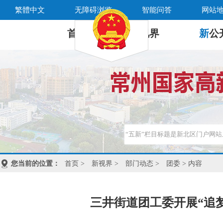
繁體中文
无障碍浏览
智能问答
网站
首 页
新
视界
新
公
您当前的位置：
首页
>
新视界
>
部门动态
>
团委
> 内容
三井街道团工委开展“追梦