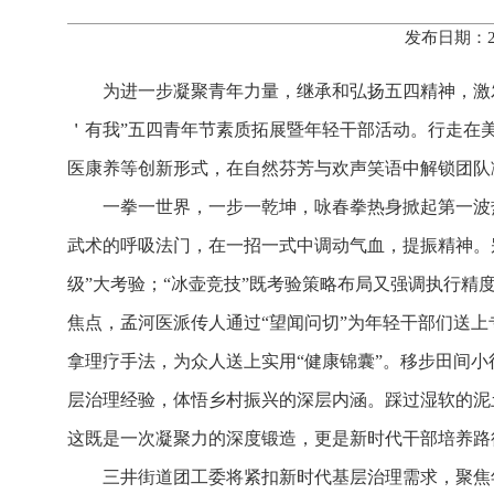
发布日期：2
为进一步凝聚青年力量，继承和弘扬五四精神，激
＇有我”五四青年节素质拓展暨年轻干部活动。行走在
医康养等创新形式，在自然芬芳与欢声笑语中解锁团队凝
一拳一世界，一步一乾坤，咏春拳热身掀起第一波
武术的呼吸法门，在一招一式中调动气血，提振精神。
级”大考验；“冰壶竞技”既考验策略布局又强调执行精
焦点，孟河医派传人通过“望闻问切”为年轻干部们送
拿理疗手法，为众人送上实用“健康锦囊”。移步田间
层治理经验，体悟乡村振兴的深层内涵。
踩过湿软的泥
这既是一次凝聚力的深度锻造，更是新时代干部培养路
三井街道团工委将紧扣新时代基层治理需求，聚焦