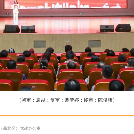
（初审：袁越；复审：裴梦婷；终审：陈俊玮）
（新北区）党政办公室