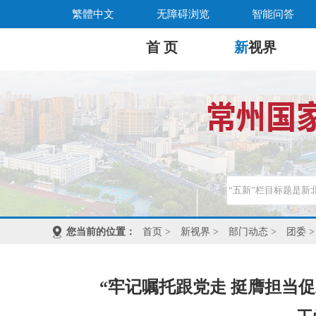
繁體中文
无障碍浏览
智能问答
首 页
新
视界
您当前的位置：
首页
>
新视界
>
部门动态
>
团委
>
“牢记嘱托跟党走 挺膺担当