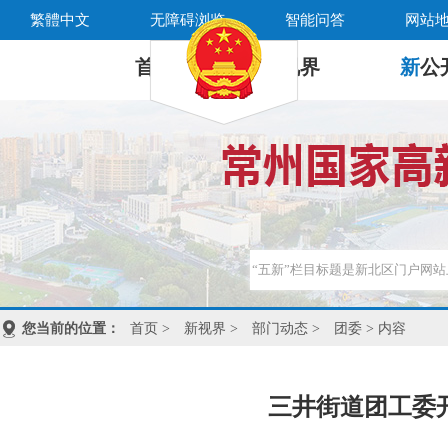
繁體中文
无障碍浏览
智能问答
网站
首 页
新
视界
新
公
您当前的位置：
首页
>
新视界
>
部门动态
>
团委
> 内容
三井街道团工委开