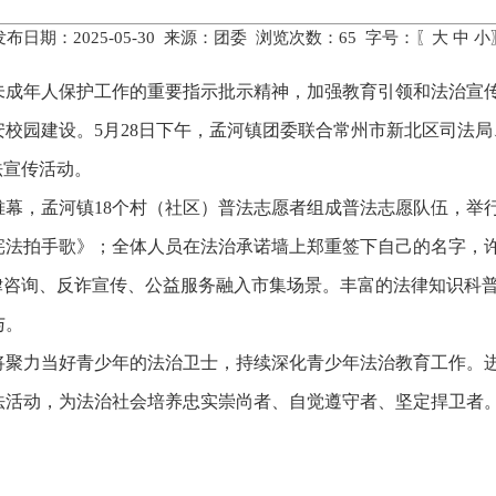
发布日期：2025-05-30 来源：团委 浏览次数：
65
字号：〖
大
中
小
未成年人保护工作的重要指示批示精神，加强教育引领和法治宣
校园建设。5月28日下午，孟河镇团委联合常州市新北区司法
法宣传活动。
帷幕，孟河镇18个村（社区）普法志愿者组成普法志愿队伍，举
宪法拍手歌》；全体人员在法治承诺墙上郑重签下自己的名字，
法律咨询、反诈宣传、公益服务融入市集场景。丰富的法律知识科
与。
将聚力当好青少年的法治卫士，持续深化青少年法治教育工作。
法活动，为法治社会培养忠实崇尚者、自觉遵守者、坚定捍卫者