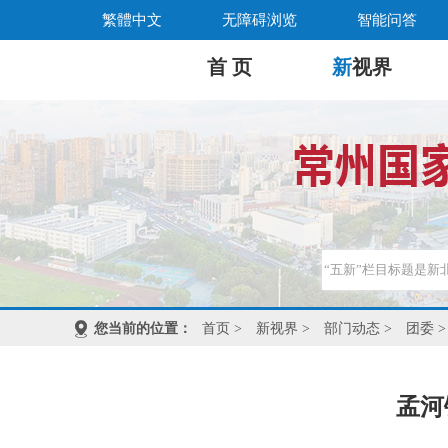
繁體中文
无障碍浏览
智能问答
首 页
新
视界
您当前的位置：
首页
>
新视界
>
部门动态
>
团委
>
孟河