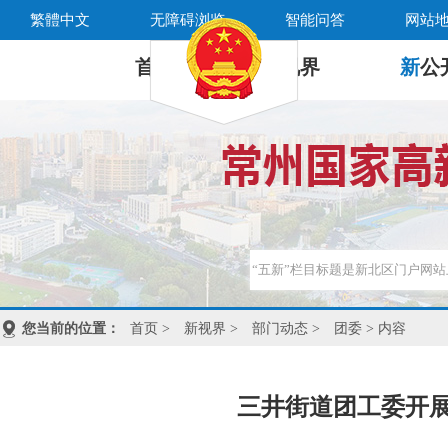
繁體中文
无障碍浏览
智能问答
网站
首 页
新
视界
新
公
您当前的位置：
首页
>
新视界
>
部门动态
>
团委
> 内容
三井街道团工委开展