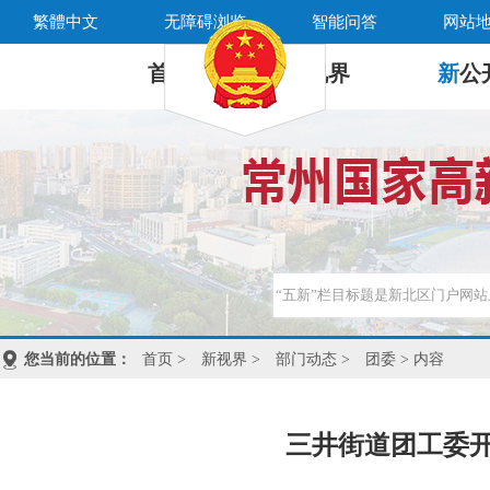
繁體中文
无障碍浏览
智能问答
网站
首 页
新
视界
新
公
您当前的位置：
首页
>
新视界
>
部门动态
>
团委
> 内容
三井街道团工委开