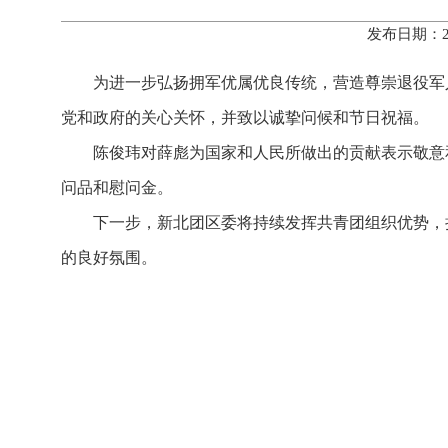
发布日期：2
为进一步弘扬拥军优属优良传统，营造尊崇退役军
党和政府的关心关怀，并致以诚挚问候和节日祝福。
陈俊玮
对
薛彪
为国家和人民所做出的贡献表示敬意
问品和慰问金
。
下一步，新北团区委将持续发挥共青团组织优势，
的良好氛围。