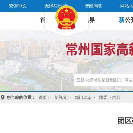
繁體中文
无障碍浏览
智能问答
网站
首 页
新
视界
新
公
您当前的位置：
首页
>
新视界
>
部门动态
>
团委
> 内容
团区