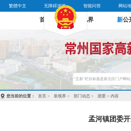
繁體中文
无障碍浏览
智能问答
网站
首 页
新
视界
新
公
您当前的位置：
首页
>
新视界
>
部门动态
>
团委
> 内容
孟河镇团委开