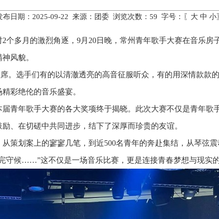
发布日期：2025-09-22 来源：团委 浏览次数：
59
字号：〖
大
中
小
个多月的激烈角逐，9月20日晚，常州青年歌手大赛在音乐房子LI
精神风貌。
座无虚席。选手们有的以清澈透亮的高音征服听众，有的用深情款
场精彩绝伦的音乐盛宴。
本届青年歌手大赛的各大奖项终于揭晓。此次大赛不仅是青年歌
鼓励、在切磋中共同进步，结下了深厚而珍贵的友谊。
从策划案上的寥寥几笔，到近500名青年的奔赴集结，从琴弦
完守候……”这不仅是一场音乐比赛，更是连接青春梦想与现实