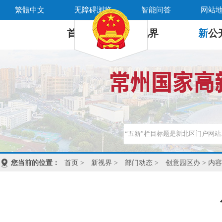
繁體中文
无障碍浏览
智能问答
网站
首 页
新
视界
新
公
您当前的位置：
首页
>
新视界
>
部门动态
>
创意园区办
> 内容