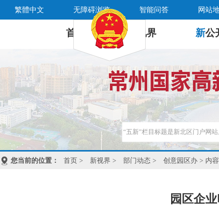
繁體中文
无障碍浏览
智能问答
网站
首 页
新
视界
新
公
您当前的位置：
首页
>
新视界
>
部门动态
>
创意园区办
> 内容
园区企业