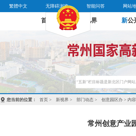
繁體中文
无障碍浏览
智能问答
网站
首 页
新
视界
新
公
您当前的位置：
首页
>
新视界
>
部门动态
>
创意园区办
> 内容
常州创意产业园