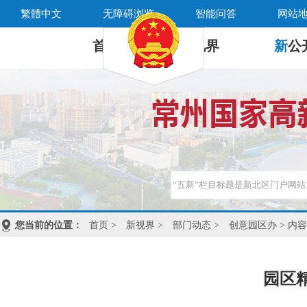
繁體中文
无障碍浏览
智能问答
网站
首 页
新
视界
新
公
您当前的位置：
首页
>
新视界
>
部门动态
>
创意园区办
> 内容
园区