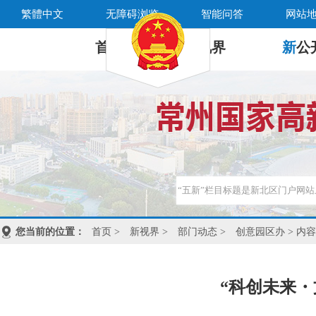
繁體中文
无障碍浏览
智能问答
网站
首 页
新
视界
新
公
您当前的位置：
首页
>
新视界
>
部门动态
>
创意园区办
> 内容
“科创未来