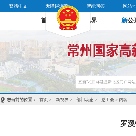
繁體中文
无障碍浏览
智能问答
网站
首 页
新
视界
新
公
您当前的位置：
首页
>
新视界
>
部门动态
>
总工会
> 内容
罗溪