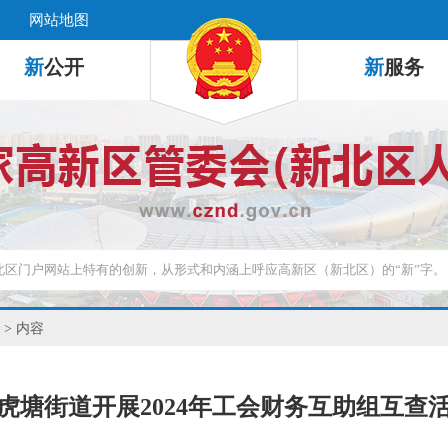
网站地图
新
公开
新
服务
> 内容
虎塘街道开展2024年工会财务互助组互查