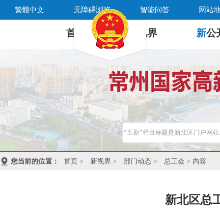
繁體中文
无障碍浏览
智能问答
网站
首 页
新
视界
新
公
您当前的位置：
首页
>
新视界
>
部门动态
>
总工会
> 内容
新北区总