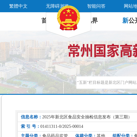
繁體中文
无障碍浏览
智能问答
网站
首 页
新
视界
新
公
信息名称：
2025年新北区食品安全抽检信息发布（第三期）
索 引 号：
01411311-0/2025-00014
主题分类：
食品药品监管
体裁分类：
其他
组配分类：