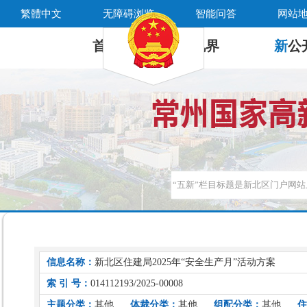
繁體中文
无障碍浏览
智能问答
网站
首 页
新
视界
新
公
信息名称：
新北区住建局2025年“安全生产月”活动方案
索 引 号：
014112193/2025-00008
主题分类：
其他
体裁分类：
其他
组配分类：
其他
住