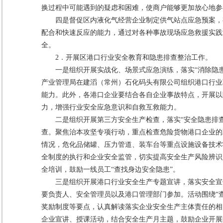
换过程中可能遇到的疑虑和困难，使商户能够更加放心地参
四是督促区内液化气经营企业制定供气站点应急预案，
配合和快速反应的能力，通过对各种事故现场应急救援实践
全。
2．开展区港口行业安全教育和隐患排查整治工作。
一是组织开展实战化、场景式应急演练，落实“消除隐
产业管理局在建滔（常州）石化码头有限公司组织港口行业
能力。此外，各港口企业要结合各自企业事故特点，开展以
力，增强行业安全应急意识和自救互救能力。
二是组织开展第三方安全生产检查，落实“安全隐患排
查。聚焦治本攻坚专项行动，重点检查危险货物港口企业的
情况，危化品储罐、压力管道、装车台等重点设施设备技术
全制度的执行和企业安全监管，切实提高安全生产风险辨识
全培训，鼓励一线员工“查找身边安全隐患”。
三是组织开展港口行业安全生产专题宣讲，落实安全宣
要负责人、安全管理员以及港口管理部门参加。活动围绕“
奖励制度等要点，认真解读落实企业安全生产主体责任的相
企业宣讲、授课活动，结合安全生产月主题，鼓励企业开展