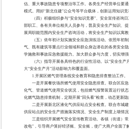
估、重大事故隐患专项整治等工作。各类生产经营单位要通过
模式。用好“新北住建”公众号等平台载体，创新运用知识竞
（四）积极组织参与“安全知识竞赛”、安全宣传咨询
部职工、各有关单位相关人员参与，普及安全生产知识、提高
展局职能范围内安全生产咨询活动，将安全生产知识以寓教
（五）依年初计划实施安全应急演练活动。依照年初制
气、既有建筑等重点行业领域和群众身边潜在的各类安全隐
学施救和事故应急救援能力。加大群众参与力度，切实增强
（六）指导开展各具特色的行业性活动。以“安全生产
大“安全生产月”活动影响力和覆盖面。
1.开展区燃气管理条线安全教育和隐患排查整治工作。
一是开展餐饮场所燃气使用安全隐患排查。联合区应急
化气、管道燃气使用安全状况，包括燃气报警装置运行状态
化燃气隐患排查机制，定期开展“回头看”检查，动态更新
二是开展新北区液化气供应站点安全检查。联合市城建
供应站点的安全生产措施落实情况、安全生产制度上墙情况
三是组织开展燃气安全宣传教育活动。各镇（街道）常态化
改电”，引导商户算好经济账、安全账，使广大商户全面了