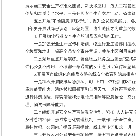
展示施工安全生产标准化建设、新技术应用、危大工程管控
创新和本质安全水平。三是开展安全生产竞赛活动。省建筑行
五是开展“消除隐患演练行动”，提升全员应急能力。各
目部要开展以隐患识别、应急处置、逃生避险等为重点的数
4. 开展物业行业安全生产培训及应急演练工作。
一是加强安全生产宣传和培训。物业行业主管部门组织
全教育和培训，提高全员安全责任意识，并在小区利用多种
二是聚焦重点开展演练。督促物业服务企业聚焦“查找
强化公众不占用、不堵塞生命通道的安全意识，宣传应急疏
5.开展区市政绿化条线及农路条线安全教育和隐患排查
一是组织开展防汛应急演练。6月上旬，依托新北区“
应急处置能力。演练模拟因暴雨和台风天气，道路严重积水
进行排涝抢险、障碍清运和涉电隐患排除等应急抢险，充分
理、物资保障等能力。
二是组织开展安全生产宣传教育活动。紧扣“人人讲安
及时总结经验，形成常态化管理机制。开展作业安全讲座、
悬挂横幅、公园内广播及屏幕播放、线上宣传等形式，进一
三是开展农村公路安全专项排查。按省市要求开展农村