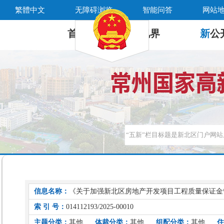
繁體中文
无障碍浏览
智能问答
网站
首 页
新
视界
新
公
信息名称：
《关于加强新北区房地产开发项目工程质量保证金
索 引 号：
014112193/2025-00010
主题分类：
其他
体裁分类：
其他
组配分类：
其他
住