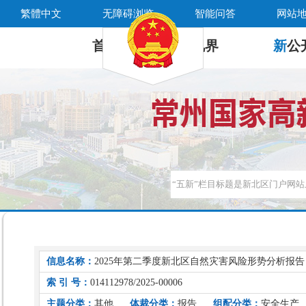
繁體中文
无障碍浏览
智能问答
网站
首 页
新
视界
新
公
信息名称：
2025年第二季度新北区自然灾害风险形势分析报告
索 引 号：
014112978/2025-00006
主题分类：
其他
体裁分类：
报告
组配分类：
安全生产