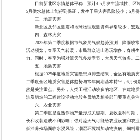
目前新北区水情总体平稳，预计4-5月发生流域性、区
5月供水总体上能得到保证，发生干旱灾害风险较小；6月
三、地震灾害
新北区及邻区测震和地球物理观测资料异常较少，宏观
四、森林火灾
2025年第二季度根据市气象局气候趋势预测，降雨较
活动频繁，春季天气转暖，市民群众进山游玩增多，春耕生
力。同时，春季为强对流天气多发季节，大风天气较多。二
五、地质灾害
根据2025年度地质灾害隐患点排查结果，全区有地质灾
二季度全区地质灾害总体趋势与常年同期基本持平，6月份
然是关注重点。另外，人类工程活动较多的地区、在建地质
涉及切坡的工程建设活动地段各属地及相关部门要重点关注
六、农业灾害
第二季度是夏熟作物产量形成关键期、夏收夏种时期，
长和收获造成不利影响；强对流天气可能给农业设施和农业
低洼养殖场面临水浸风险，潮湿环境增加动物疫病、饲料霉