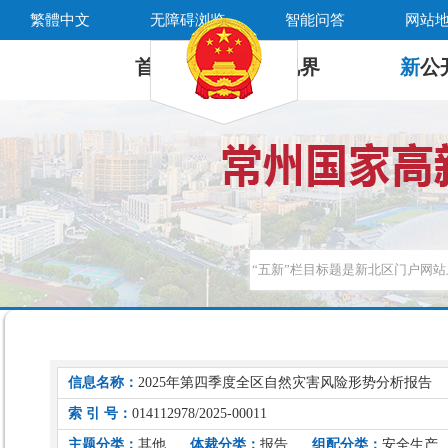
繁體中文
无障碍浏览
智能问答
网站
首 页
新
视界
新
公
信息名称：
2025年第四季度全区自然灾害风险形势分析报告
索 引 号：
014112978/2025-00011
主题分类：
其他
体裁分类：
报告
组配分类：
安全生产