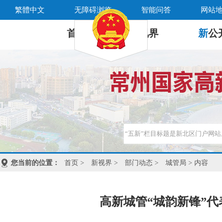
繁體中文
无障碍浏览
智能问答
网站
首 页
新
视界
新
公
您当前的位置：
首页
>
新视界
>
部门动态
>
城管局
> 内容
高新城管“城韵新锋”代