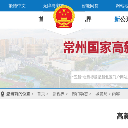
繁體中文
无障碍浏览
智能问答
网站
首 页
新
视界
新
公
您当前的位置：
首页
>
新视界
>
部门动态
>
城管局
> 内容
高