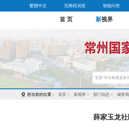
繁體中文
无障碍浏览
智能问答
首 页
新
视界
您当前的位置：
首页
>
新视界
>
部门动态
>
城管局
薛家玉龙社