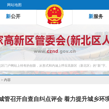
网站地图
新
公开
新
服务
> 内容
城管召开自查自纠点评会 着力提升城乡环