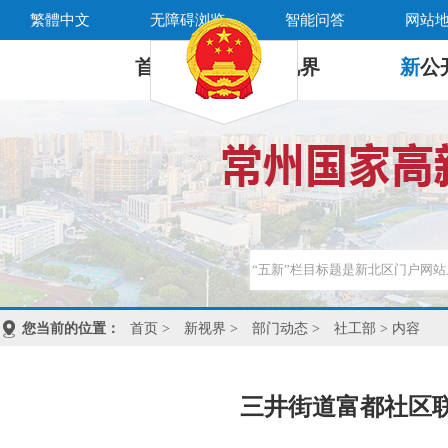
繁體中文
无障碍浏览
智能问答
网站
首 页
新
视界
新
公
您当前的位置：
首页
>
新视界
>
部门动态
>
社工部
> 内容
三井街道富都社区