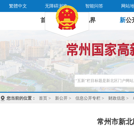
繁體中文
无障碍浏览
智能问答
网站
首 页
新
视界
新
公
您当前的位置：
首页
>
新公开
>
信息公开专栏
>
财政信息
>
常州市新北