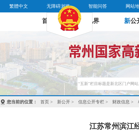
繁體中文
无障碍浏览
智能问答
网站
首 页
新
视界
新
公
您当前的位置：
首页
>
新公开
>
信息公开专栏
>
财政信息
>
江苏常州滨江经