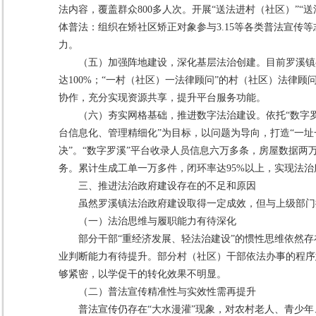
法内容，覆盖群众800多人次。开展“送法进村（社区）”“
体普法：组织在矫社区矫正对象参与3.15等各类普法宣传
力。
（五）加强阵地建设，深化基层法治创建。目前罗溪镇
达100%；“一村（社区）一法律顾问”的村（社区）法律顾
协作，充分实现资源共享，提升平台服务功能。
（六）夯实网格基础，推进数字法治建设。依托“数字
台信息化、管理精细化”为目标，以问题为导向，打造“一
决”。“数字罗溪”平台收录人员信息六万多条，房屋数据两
务。累计生成工单一万多件，闭环率达95%以上，实现法
三、推进法治政府建设存在的不足和原因
虽然罗溪镇法治政府建设取得一定成效，但与上级部门
（一）法治思维与履职能力有待深化
部分干部“重经济发展、轻法治建设”的惯性思维依然
业判断能力有待提升。部分村（社区）干部依法办事的程序
够紧密，以学促干的转化效果不明显。
（二）普法宣传精准性与实效性需再提升
普法宣传仍存在“大水漫灌”现象，对农村老人、青少