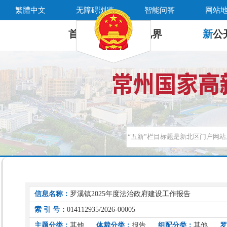
繁體中文
无障碍浏览
智能问答
网站
首 页
新
视界
新
公
信息名称：
罗溪镇2025年度法治政府建设工作报告
索 引 号：
014112935/2026-00005
主题分类：
其他
体裁分类：
报告
组配分类：
其他
罗