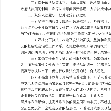
（二）提升依法决策水平。凡重大事项，严格遵循重大
政府法律顾问制度，发挥法律顾问职责作用，力求决策科学
二、聚焦依法履职，提升法治行政效能
（一）坚持党的领导，统筹引领法治建设。坚持把习近
纳入镇党委重要议事日程，修订《罗溪镇2025年法治政
与”的工作体系，年度听取法治建设工作情况汇报，做到法
（二）严格公正执法，构建平安法治罗溪。坚持和发展
充的基层社会治理工作体系。依托数字赋能升级调解模式，结
纠纷调处的阵地，实现矛盾纠纷第一时间跟进化解，未发生
（三）加强文件审查，提升政府服务效能。为加强政府
则，加强规范性文件合法性审查，维护法治统一。2025
提高行政执法水平，促进行政执法公开透明，合法规范。
（四）加强宣传教育，开展精准普法宣传。1. 节点普法有
中农民工学法周活动发放宣传资料200余份，解答咨询30余次
接待群众咨询20余起；反诈宣传活动向比亚迪周边、八村溪
企业开展反诈宣传活动，将海报张贴在食堂、主要入口、主
展反诈宣传活动，提高反诈宣传的覆盖面和精准度，不断提
掀起全民反诈、全社会反诈的新热潮。2. 普法形式多元创新