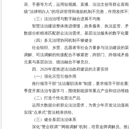
语、手册等方式，运用短视频、直播、法治文创等群众喜闻
级“法律明白人”的培训管理和激励机制不完善，作用发挥不
（三）法治治理与数字融合进展不均衡
智慧法治建设整体推进缓慢，政务服务、执法监管、矛
数据分析精准匹配群众法治需求。基层法治服务的数字化覆
（四）多元治理协同机制不够健全
社会组织、乡贤、志愿者等社会力量参与法治建设的渠
调解、司法调解的衔接配合不够紧密，跨部门、跨领域矛盾
元素与基层自治、德治融合不够充分。
四、2026年度推进法治政府建设的主要安排
（一）强化示范引领作用
推行领导干部“法治履职清单”制度，要求领导干部在
季度开展法治专题学习，围绕新能源等重点产业和信访维稳
（二）打造个性化普法产品
运用大数据分析群众法治需求，为青少年开发法治漫画
实现“点单式”普法精准供给。
（三）健全基层法治体系
深化“警企联调”“网格调解”机制，培育金牌调解员。推