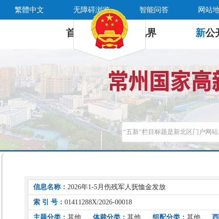
繁體中文
无障碍浏览
智能问答
网站
首 页
新
视界
新
公
信息名称：
2026年1-5月伤残军人抚恤金发放
索 引 号：
01411288X/2026-00018
主题分类：
其他
体裁分类：
其他
组配分类：
其他
西