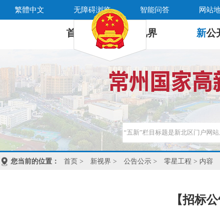
繁體中文
无障碍浏览
智能问答
网站
首 页
新
视界
新
公
您当前的位置：
首页
>
新视界
>
公告公示
>
零星工程
> 内容
【招标公