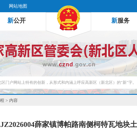
网站地图
新
公开
新
服务
程
> 内容
XJZ2026004薛家镇博帕路南侧柯特瓦地块