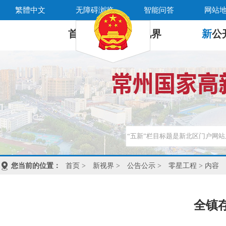
繁體中文
无障碍浏览
智能问答
网站
首 页
新
视界
新
公
您当前的位置：
首页
>
新视界
>
公告公示
>
零星工程
> 内容
全镇