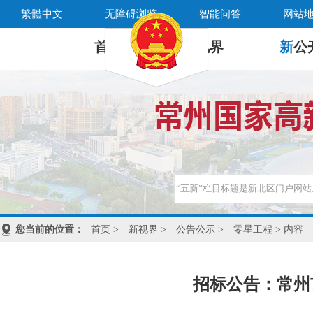
繁體中文
无障碍浏览
智能问答
网站
首 页
新
视界
新
公
您当前的位置：
首页
>
新视界
>
公告公示
>
零星工程
> 内容
招标公告：常州