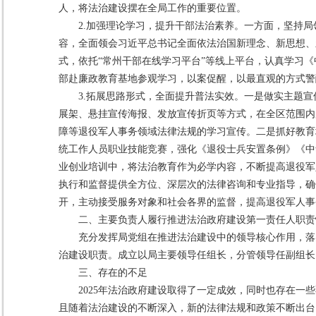
人，将法治建设摆在全局工作的重要位置。
2.加强理论学习，提升干部法治素养。一方面，坚持
容，全面领会习近平总书记全面依法治国新理念、新思想、
式，依托“常州干部在线学习平台”等线上平台，认真学习
《
部赴廉政教育基地参观学习，以案促醒，以最直观的方式警
3.拓展思路形式，全面提升普法实效。一是做实主题
展架、悬挂宣传海报、发放宣传折页等方式，在全区范围内
障等退役军人事务领域法律法规的学习宣传。二是抓好教育
统工作人员职业技能竞赛，强化《退役士兵安置条例》《中
业创业培训中，将法治教育作为必学内容，不断提高退役军
执行和监督提供全方位、深层次的法律咨询和专业指导，确
开，主动接受服务对象和社会各界的监督，提高退役军人事
二、主要负责人履行推进法治政府建设第一责任人职责
充分发挥局党组在推进法治建设中的领导核心作用，落
治建设职责。成立以局主要领导任组长，分管领导任副组长
三、存在的不足
2025年法治政府建设取得了一定成效，同时也存在
且随着法治建设的不断深入，新的法律法规和政策不断出台