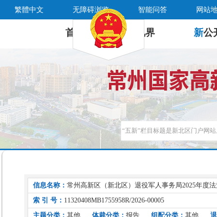
繁體中文
无障碍浏览
智能问答
网站
首 页
新
视界
新
公
信息名称：
常州高新区（新北区）退役军人事务局2025年度
索 引 号：
11320408MB1755958R/2026-00005
主题分类：
其他
体裁分类：
报告
组配分类：
其他
退