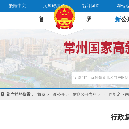
繁體中文
无障碍浏览
智能问答
网站
首 页
新
视界
新
公
您当前的位置：
首页
>
新公开
>
信息公开专栏
>
行政复议
> 
行政复