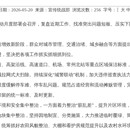
期：2026-05-20 来源：宣传统战部 浏览次数：
256
字号：〖
大
行动月度部署会召开，复盘近期工作、找准突出问题短板、压实
质增效新阶段，群众对城市管理、交通治堵、城乡融合等方面提
进，坚决把各项工作抓实抓细抓到位。
道、高架沿线、高速道口、机场、常州北站等重点区域保洁标准
拉网式大扫除。持续深化“城警联动”机制，加大违停巡查执法
限度缓解停车难、停车乱问题。规范占道经营和流动摊贩管理，
保留的统一标准、及时更新。
环境和安全集中整治，一方面着力整治“脏乱差”，提升片区环境
地块集中整治，坚持因地制宜、分类施策，大力推进临时覆绿、
，统筹抓好农田风貌整治、大棚和看护房规范提升以及农村水环