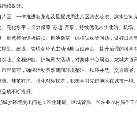
貌持续提升。
口片区，一体推进新龙湖及星耀城周边片区清淤疏浚、滨水空间
、亮化水平，全力保障“苏超”赛事；持续优化常州北站、机场
段，重点整治道板破损、树池杂草、绿植缺株等问题，做好日常
在规划、建设、管理各环节主动倾听百姓声音，提升治理的科学
力以赴、全程护航。护航重大活动，对奥体中心周边、龙城大道
、市容值守，确保活动赛事期间环境整洁、秩序井然、交通顺畅
整洁、规范有序。强化对标找差，积极学习先进地区在城市环境
境品质不断提升。
近期城乡环境突出问题；区住建局、区城管局、区农业农村局作工